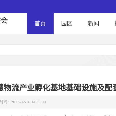
首页
园区
新闻
慧物流产业孵化基地基础设施及配
间：2023-02-16 14:30:00