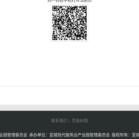
扫一扫在手机打开当前页
联系我们
|
页面纠错
业园管理委员会 承办单位：宣城现代服务业产业园管理委员会 版权所有：宣