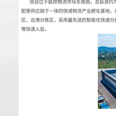
项目位于联邦物流市场东南侧，总投资约为5
配等供应链于一体的快递物流产业孵化基地，已建成
区、出港分拣区，采用最先进的智能化快递分
等快递入驻。